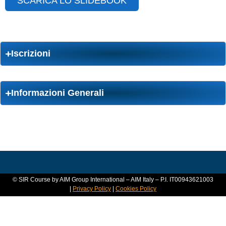
SCARICA LO SLIDEBOOK
Iscrizioni
Informazioni Generali
© SIR Course by AIM Group International – AIM Italy – P.I. IT00943621003
|
Privacy Policy
|
Cookies Policy